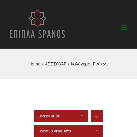
Skip
to
content
Home
/
ΑΞΕΣΟΥΑΡ
/
Καλόγεροι Ρούχων
Sort by
Price
Show
50 Products